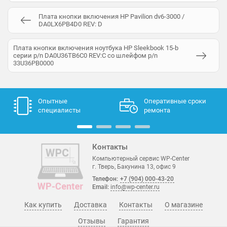
Плата кнопки включения HP Pavilion dv6-3000 /
DA0LX6PB4D0 REV: D
Плата кнопки включения ноутбука HP Sleekbook 15-b
серии p/n DA0U36TB6C0 REV:C со шлейфом p/n
33U36PB0000
Опытные
Оперативные сроки
специалисты
ремонта
Контакты
Компьютерный сервис WP-Center
г. Тверь, Бакунина 13, офис 9
Телефон:
+7 (904) 000-43-20
Email:
info@wp-center.ru
Как купить
Доставка
Контакты
О магазине
Отзывы
Гарантия