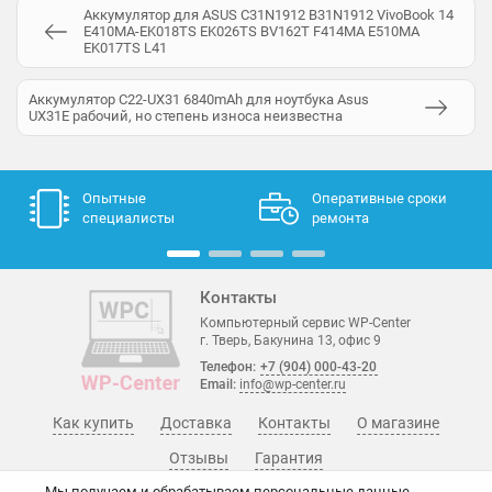
Аккумулятор для ASUS C31N1912 B31N1912 VivoBook 14
E410MA-EK018TS EK026TS BV162T F414MA E510MA
EK017TS L41
Аккумулятор С22-UX31 6840mAh для ноутбука Asus
UX31E рабочий, но степень износа неизвестна
Опытные
Оперативные сроки
специалисты
ремонта
Контакты
Компьютерный сервис WP-Center
г. Тверь, Бакунина 13, офис 9
Телефон:
+7 (904) 000-43-20
Email:
info@wp-center.ru
Как купить
Доставка
Контакты
О магазине
Отзывы
Гарантия
Мы получаем и обрабатываем персональные данные