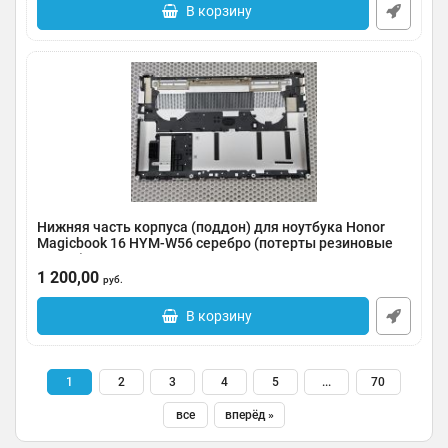
В корзину
Нижняя часть корпуса (поддон) для ноутбука Honor
Magicbook 16 HYM-W56 серебро (потерты резиновые
ножки)
1 200,00
Артикул:
0185-000080
руб.
В корзину
1
2
3
4
5
...
70
все
вперёд »