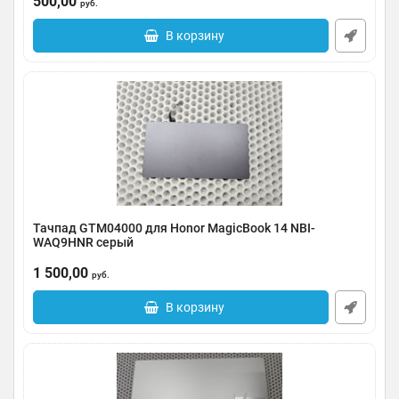
500,00
руб.
В корзину
Тачпад GTM04000 для Honor МаgiсВook 14 NBI-
WAQ9HNR серый
Артикул:
0035-000049
1 500,00
руб.
В корзину