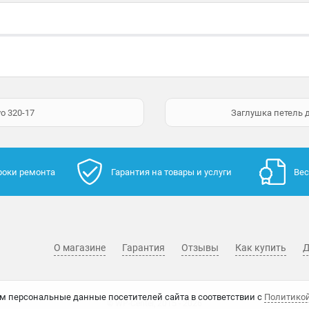
o 320-17
Заглушка петель д
роки ремонта
Гарантия на товары и услуги
Вес
О магазине
Гарантия
Отзывы
Как купить
Д
м персональные данные посетителей сайта в соответствии с
Политико
© WP-Center, 2015 - 2026