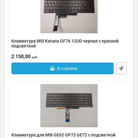
Клавиатура MSI Katana GF76 12UD черная c красной
подсветкой
Артикул:
0124-2805002
2 150,00
руб.
В корзину
Клавиатура для MSI GE62 GP72 GE72 с подсветкой