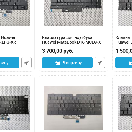
 Huawei
Клавиатура для ноутбука
Клавиат
REFG-X с
Huawei MateBook D16 MCLG-X
Huawei 
черная, без подсветки
Артикул:
3 700,00
руб.
1 500,
0008
Артикул:
0183-000007
зину
В корзину