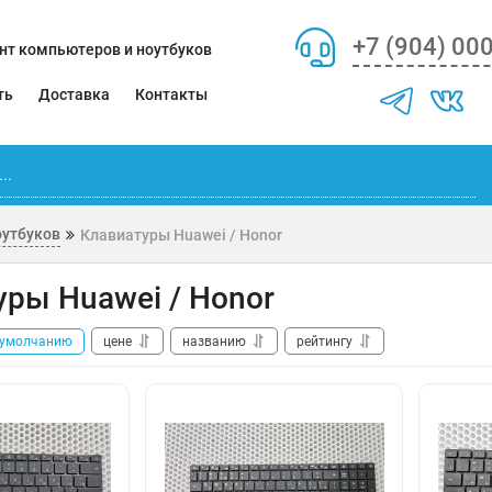
+7 (904) 00
нт компьютеров и ноутбуков
ть
Доставка
Контакты
оутбуков
Клавиатуры Huawei / Honor
уры Huawei / Honor
умолчанию
цене
названию
рейтингу