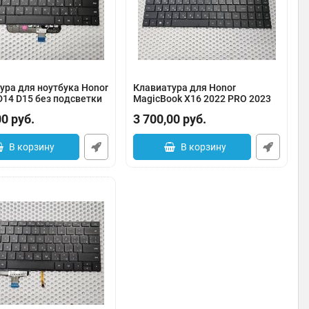
ура для ноутбука Honor
Клавиатура для Honor
D14 D15 без подсветки
MagicBook X16 2022 PRO 2023
BRN-F56 BRN-H76 BRN-G5 с
0183-000001
00
руб.
3 700,00
руб.
подсветкой
Артикул:
0183-000006
В корзину
В корзину