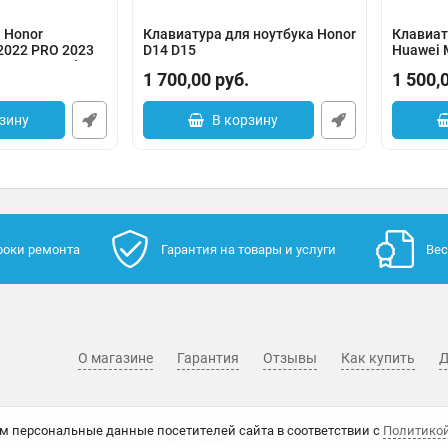
 Honor
Клавиатура для ноутбука Honor
Клавиат
2022 PRO 2023
D14 D15
Huawei 
76 BRN-G5 без
подсвет
Артикул:
0183-2815000
1 700,00
руб.
1 500,
Артикул:
0005
зину
В корзину
роки ремонта
Гарантия на товары и услуги
Вес
О магазине
Гарантия
Отзывы
Как купить
Д
м персональные данные посетителей сайта в соответствии с
Политико
© WP-Center, 2015 - 2026