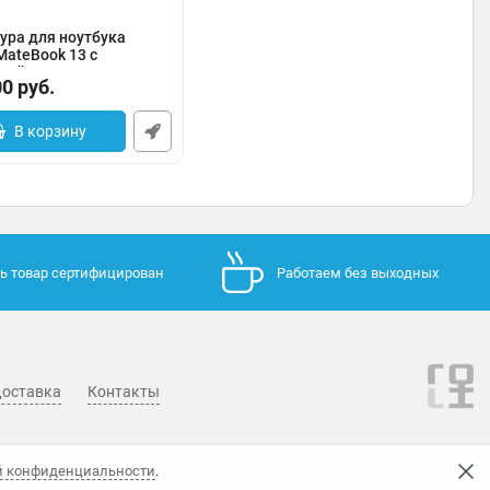
ура для ноутбука
MateBook 13 с
кой
00
руб.
0183-000003
В корзину
ь товар сертифицирован
Работаем без выходных
оставка
Контакты
й конфиденциальности
.