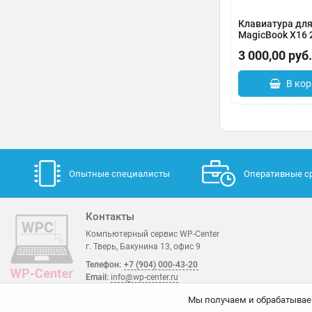
Клавиатура для
MagicBook X16 
BRN-F56 BRN-H
3 000,00
руб.
подсветки
Артикул:
0183-00
В кор
Опытные специалисты
Оперативные с
Контакты
Компьютерный сервис WP-Center
г. Тверь, Бакунина 13, офис 9
Телефон:
+7 (904) 000-43-20
Email:
info@wp-center.ru
Мы получаем и обрабатывае