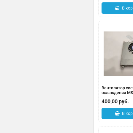
В кор
Вентилятор си
охлаждения MSI
X460DX MS-149
400,00
руб.
Артикул:
0132-00
В кор