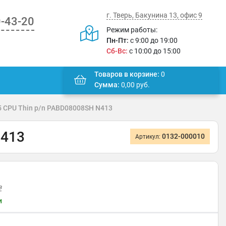
г. Тверь, Бакунина 13, офис 9
0-43-20
Режим работы:
Пн-Пт:
с 9:00 до 19:00
Сб-Вс:
с 10:00 до 15:00
Товаров в корзине:
0
Сумма:
0,00
руб.
5 CPU Thin p/n PABD08008SH N413
N413
0132-000010
Артикул:
в
и