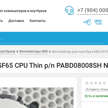
+7 (904) 00
нт компьютеров и ноутбуков
ть
Доставка
Контакты
ноутбуков
Вентиляторы MSI
Вентилятор для ноутбука MSI GF6
GF65 CPU Thin p/n PABD08008SH 
Оставить отзы
Есть в наличи