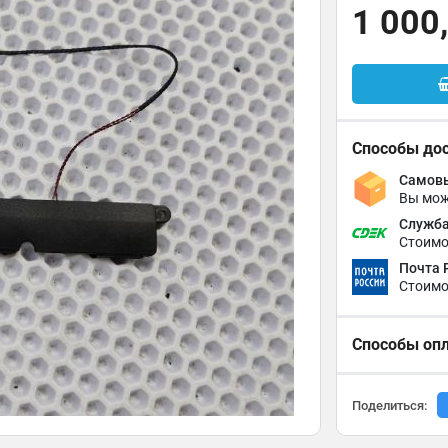
1 000
Способы до
Самовы
Вы мож
Служба
Стоимо
Почта 
Стоимо
Способы оп
Поделиться: