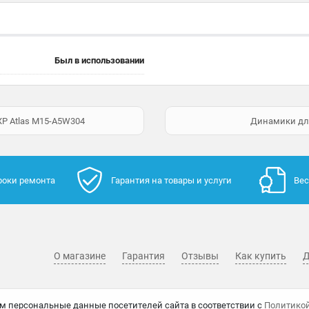
Был в использовании
P Atlas M15-A5W304
Динамики для 
роки ремонта
Гарантия на товары и услуги
Вес
О магазине
Гарантия
Отзывы
Как купить
Д
м персональные данные посетителей сайта в соответствии с
Политико