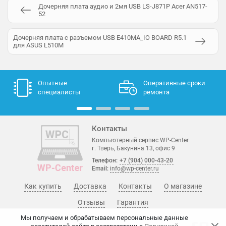
Дочерняя плата аудио и 2мя USB LS-J871P Acer AN517-
52
Дочерняя плата с разъемом USB E410MA_IO BOARD R5.1
для ASUS L510M
Опытные
Оперативные сроки
специалисты
ремонта
Контакты
Компьютерный сервис WP-Center
г. Тверь, Бакунина 13, офис 9
Телефон:
+7 (904) 000-43-20
Email:
info@wp-center.ru
Как купить
Доставка
Контакты
О магазине
Отзывы
Гарантия
Мы получаем и обрабатываем персональные данные