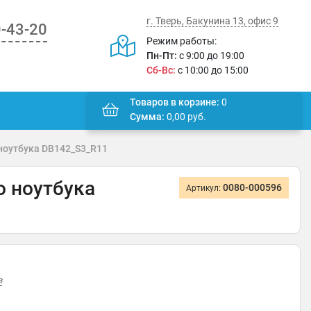
г. Тверь, Бакунина 13, офис 9
0-43-20
Режим работы:
Пн-Пт:
с 9:00 до 19:00
Сб-Вс:
с 10:00 до 15:00
Товаров в корзине:
0
Сумма:
0,00
руб.
 ноутбука DB142_S3_R11
о ноутбука
0080-000596
Артикул:
в