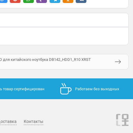
D для китайского ноутбука DB142_HDD1_R10 XRST
ь товар сертифицирован
Работаем без выходных
оставка
Контакты