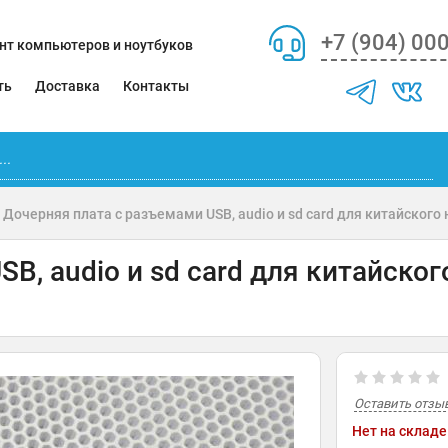
+7 (904) 00
нт компьютеров и ноутбуков
ть
Доставка
Контакты
Дочерняя плата с разъемами USB, audio и sd card для китайского
B, audio и sd card для китайског
Оставить отзы
Нет на складе