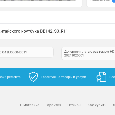
 китайского ноутбука DB142_S3_R11
Дочерняя плата с разъемом HD
0 G4 BJ000043011
20241025001
роки ремонта
Гарантия на товары и услуги
Вес
О магазине
Гарантия
Отзывы
Как купить
Д