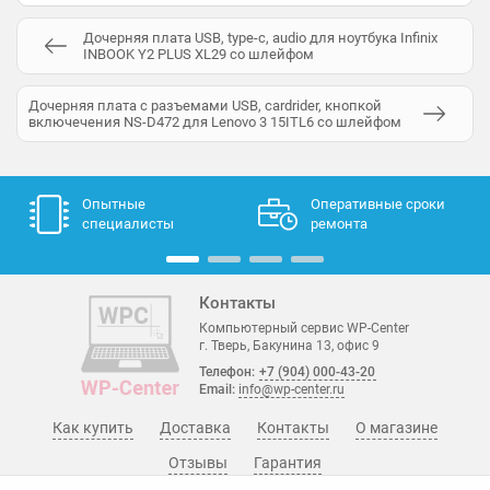
Дочерняя плата USB, type-c, audio для ноутбука Infinix
INBOOK Y2 PLUS XL29 со шлейфом
Дочерняя плата с разъемами USB, cardrider, кнопкой
включечения NS-D472 для Lenovo 3 15ITL6 со шлейфом
Опытные
Оперативные сроки
специалисты
ремонта
Контакты
Компьютерный сервис WP-Center
г. Тверь, Бакунина 13, офис 9
Телефон:
+7 (904) 000-43-20
Email:
info@wp-center.ru
Как купить
Доставка
Контакты
О магазине
Отзывы
Гарантия