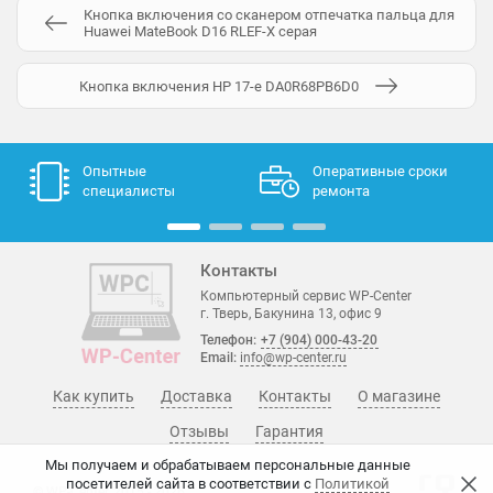
Кнопка включения со сканером отпечатка пальца для
Huawei MateBook D16 RLEF-X серая
Кнопка включения HP 17-e DA0R68PB6D0
Опытные
Оперативные сроки
специалисты
ремонта
Контакты
Компьютерный сервис WP-Center
г. Тверь, Бакунина 13, офис 9
Телефон:
+7 (904) 000-43-20
Email:
info@wp-center.ru
Как купить
Доставка
Контакты
О магазине
Отзывы
Гарантия
Мы получаем и обрабатываем персональные данные
посетителей сайта в соответствии с
Политикой
© WP-Center, 2015 - 2026