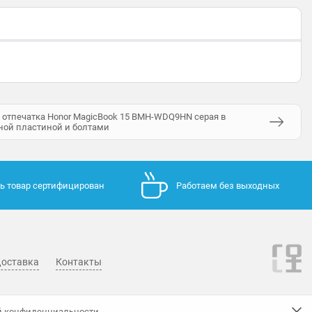
 отпечатка Honor MagicBook 15 BMH-WDQ9HN серая в
ной пластиной и болтами
ь товар сертифицирован
Работаем без выходных
оставка
Контакты
й конфиденциальности
.