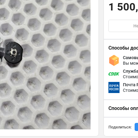
1 500
Не
Способы до
Самовы
Вы мож
Служба
Стоимо
Почта 
Стоимо
Способы оп
Поделиться: