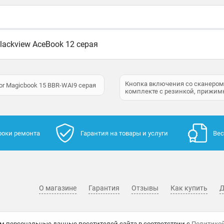
ackview AceBook 12 серая
Кнопка включения со сканером
r Magicbook 15 BBR-WAI9 серая
комплекте с резинкой, прижим
роки ремонта
Гарантия на товары и услуги
Вес
О магазине
Гарантия
Отзывы
Как купить
Д
м персональные данные посетителей сайта в соответствии с
Политико