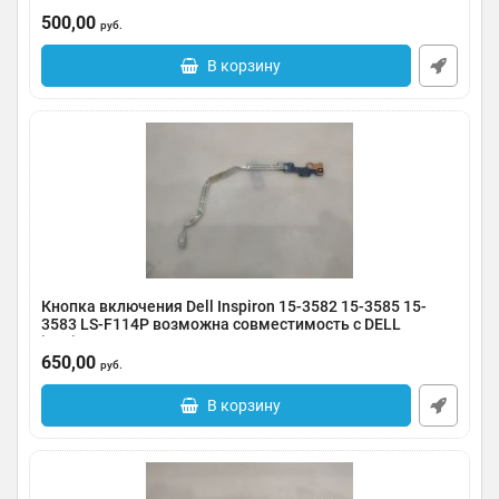
Артикул:
0117-000011
500,00
руб.
В корзину
Кнопка включения Dell Inspiron 15-3582 15-3585 15-
3583 LS-F114P возможна совместимость с DELL
inspiron 15 5000 5570 5575
650,00
Артикул:
0117-000009
руб.
В корзину