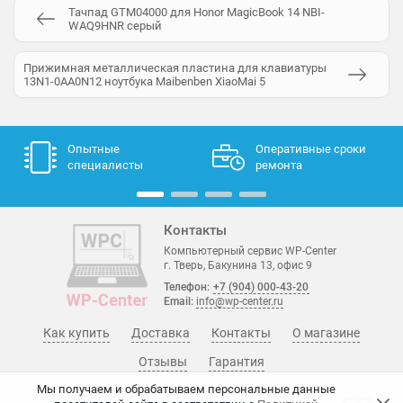
Тачпад GTM04000 для Honor МаgiсВook 14 NBI-
WAQ9HNR серый
Прижимная металлическая пластина для клавиатуры
13N1-0AA0N12 ноутбука Maibenben XiaoMai 5
Опытные
Оперативные сроки
специалисты
ремонта
Контакты
Компьютерный сервис WP-Center
г. Тверь, Бакунина 13, офис 9
Телефон:
+7 (904) 000-43-20
Email:
info@wp-center.ru
Как купить
Доставка
Контакты
О магазине
Отзывы
Гарантия
Мы получаем и обрабатываем персональные данные