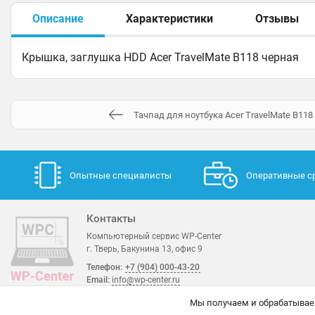
Описание
Характеристики
Отзывы
Крышка, заглушка HDD Acer TravelMate B118 черная
Тачпад для ноутбука Acer TravelMate B11
Опытные специалисты
Оперативные с
Контакты
Компьютерный сервис WP-Center
г. Тверь, Бакунина 13, офис 9
Телефон:
+7 (904) 000-43-20
Email:
info@wp-center.ru
Мы получаем и обрабатывае