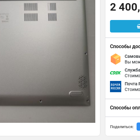
2 400
Способы до
Самовы
Вы мож
Служба
Стоимо
Почта 
Стоимо
Способы оп
Поделиться: