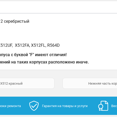
12 серебристый
X512UF, X512FA, X512FL, R564D
пуса с буквой "F" имеют отличия!
ений на таких корпусах расположено иначе.
s X512 красный
Нижняя часть кор
роки ремонта
Гарантия на товары и услуги
Вес