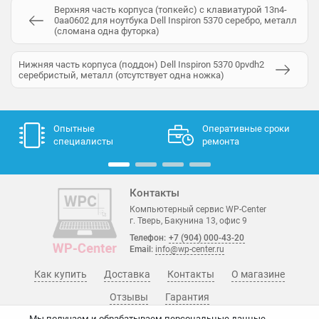
Верхняя часть корпуса (топкейс) с клавиатурой 13n4-
0aa0602 для ноутбука Dell Inspiron 5370 серебро, металл
(сломана одна футорка)
Нижняя часть корпуса (поддон) Dell Inspiron 5370 0pvdh2
серебристый, металл (отсутствует одна ножка)
Опытные
Оперативные сроки
специалисты
ремонта
Контакты
Компьютерный сервис WP-Center
г. Тверь, Бакунина 13, офис 9
Телефон:
+7 (904) 000-43-20
Email:
info@wp-center.ru
Как купить
Доставка
Контакты
О магазине
Отзывы
Гарантия
Мы получаем и обрабатываем персональные данные