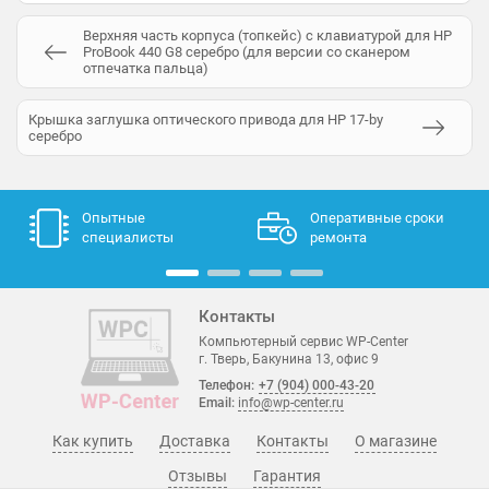
Верхняя часть корпуса (топкейс) с клавиатурой для HP
ProBook 440 G8 серебро (для версии со сканером
отпечатка пальца)
Крышка заглушка оптического привода для HP 17-by
серебро
Опытные
Оперативные сроки
специалисты
ремонта
Контакты
Компьютерный сервис WP-Center
г. Тверь, Бакунина 13, офис 9
Телефон:
+7 (904) 000-43-20
Email:
info@wp-center.ru
Как купить
Доставка
Контакты
О магазине
Отзывы
Гарантия