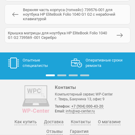
Верхняя часть корпуса (топкейс) 739576-001 для
ноутбука HP EliteBook Folio 1040 G1 G2 с нерабочей
клавиатурой
Крышка матрицы для ноутбука HP EliteBook Folio 1040
G1 G2 739569 -001 Серебро
Опытные
Оперативные сроки
специалисты
ремонта
Контакты
Компьютерный сервис WP-Center
г. Тверь, Бакунина 13, офис 9
Телефон:
+7 (904) 000-43-20
Email:
info@wp-center.ru
Как купить
Доставка
Контакты
О магазине
Отзывы
Гарантия