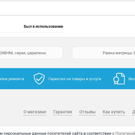
Был в использовании
Q9BHNL серая, царапины
Рамка матрицы 3
роки ремонта
Гарантия на товары и услуги
Вес
О магазине
Гарантия
Отзывы
Как купить
Д
м персональные данные посетителей сайта в соответствии с
Политико