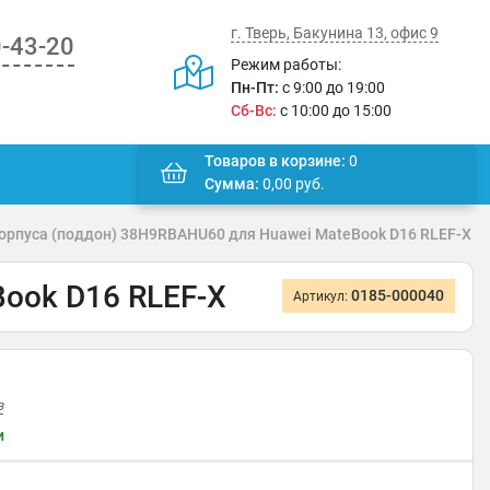
г. Тверь, Бакунина 13, офис 9
0-43-20
Режим работы:
Пн-Пт:
с 9:00 до 19:00
Сб-Вс:
с 10:00 до 15:00
Товаров в корзине:
0
Сумма:
0,00
руб.
орпуса (поддон) 38H9RBAHU60 для Huawei MateBook D16 RLEF-X
ook D16 RLEF-X
0185-000040
Артикул:
в
и