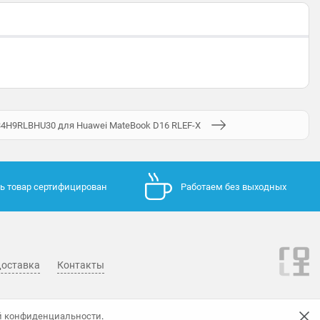
4H9RLBHU30 для Huawei MateBook D16 RLEF-X
ь товар сертифицирован
Работаем без выходных
оставка
Контакты
й конфиденциальности
.