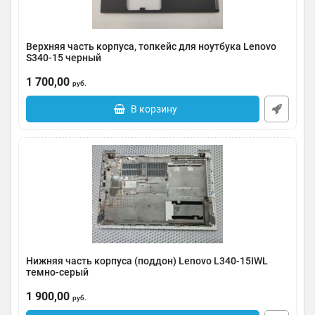
Вeрхняя чaсть коpпуcа, топкейс для ноутбукa Lеnovо
S340-15 черный
Артикул:
0091-000460
1 700,00
руб.
В корзину
Нижняя часть корпуса (поддон) Lenovo L340-15IWL
темно-серый
Артикул:
0091-000454
1 900,00
руб.