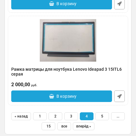
В корзину
Рамка матрицы для ноутбука Lenovo Ideapad 3 15ITL6
серая
Артикул:
0091-000348
2 000,00
руб.
В корзину
« назад
1
2
3
4
5
...
15
все
вперёд »