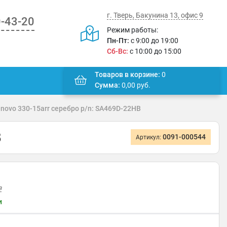
г. Тверь, Бакунина 13, офис 9
0-43-20
Режим работы:
Пн-Пт:
с 9:00 до 19:00
Сб-Вс:
с 10:00 до 15:00
Товаров в корзине:
0
Сумма:
0,00
руб.
novo 330-15arr серебро p/n: SA469D-22HB
B
0091-000544
Артикул:
в
и