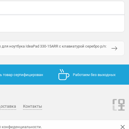
 для ноутбука IdeaPad 330-15ARR с клавиатурой серебро p/n:
ь товар сертифицирован
Работаем без выходных
оставка
Контакты
й конфиденциальности
.