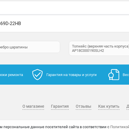
A469D-22HB
Топкейс (верхняя часть корпуса)
еребро царапины
AP18C000190SLH2
роки ремонта
Гарантия на товары и услуги
Вес
О магазине
Гарантия
Отзывы
Как купить
Д
м персональные данные посетителей сайта в соответствии с
Политико