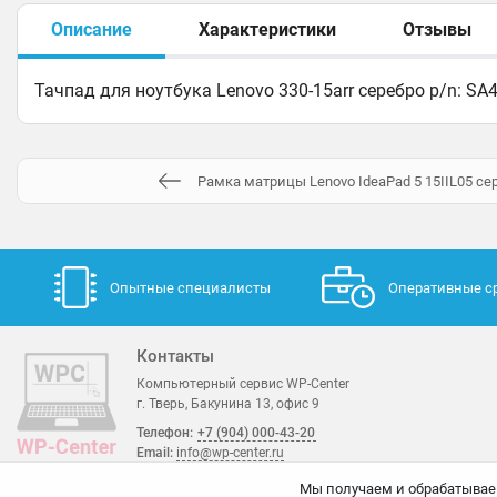
Описание
Характеристики
Отзывы
Тачпад для ноутбука Lenovo 330-15arr серебро p/n: S
Рамка матрицы Lenovo IdeaPad 5 15IIL05 с
Опытные специалисты
Оперативные с
Контакты
Компьютерный сервис WP-Center
г. Тверь, Бакунина 13, офис 9
Телефон:
+7 (904) 000-43-20
Email:
info@wp-center.ru
Мы получаем и обрабатывае