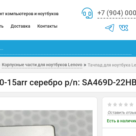
+7 (904) 00
нт компьютеров и ноутбуков
ть
Доставка
Контакты
Корпусные части для ноутбуков Lenovo
Тачпад для ноутбука Le
0-15arr серебро p/n: SA469D-22H
Оставить отзы
Есть в наличи