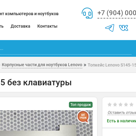
+7 (904) 00
нт компьютеров и ноутбуков
ть
Доставка
Контакты
Корпусные части для ноутбуков Lenovo
Топкейс Lenovo S145-1
15 без клавиатуры
Топ продаж
Оставить отзы
Есть в наличи