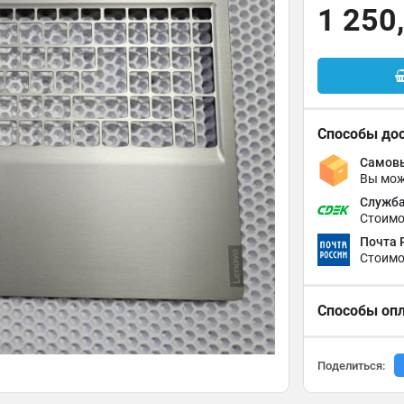
1 250
Способы до
Самовы
Вы мож
Служба
Стоимо
Почта 
Стоимо
Способы оп
Поделиться: