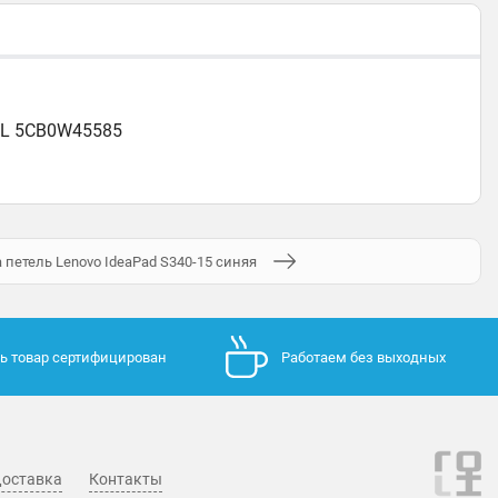
IWL 5CB0W45585
 петель Lenovo IdeaPad S340-15 синяя
ь товар сертифицирован
Работаем без выходных
оставка
Контакты