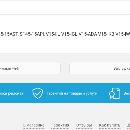
-15AST, S145-15API, V15-IIL V15-IGL V15-ADA V15-IKB V15-
нами wi-fi
Заглушка
роки ремонта
Гарантия на товары и услуги
Вес
О магазине
Гарантия
Отзывы
Как купить
Д