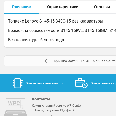
Описание
Характеристики
Отзывы
Топкейс Lenovo S145-15 340C-15 без клавиатуры
Возможна совместимость S145-15IWL, S145-15IGM, S145
Без клавиатура, без тачпада
Крышка матрицы s340-15 синяя с антен
Опытные специалисты
Оперативные с
Контакты
Компьютерный сервис WP-Center
г. Тверь, Бакунина 13, офис 9