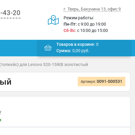
г. Тверь, Бакунина 13, офис 9
0-43-20
Режим работы:
Пн-Пт:
с 9:00 до 19:00
Сб-Вс:
с 10:00 до 15:00
Товаров в корзине:
0
Сумма:
0,00
руб.
(топкейс) для Lenovo 520-15IKB золотистый
тый
0091-000531
Артикул:
в
и