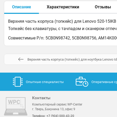
Описание
Характеристики
Отзывы
Верхняя часть корпуса (топкейс) для Lenovo 520-15IK
Топкейс без клавиатуры, с тачпадом и сканером отпе
Совместимые P/n: 5CB0N98742, 5CB0N98756, AM14K0
Верхняя часть корпуса (топкейс) для ноутбука Lenovo 
Опытные специалисты
Оперативные с
Контакты
Компьютерный сервис WP-Center
г. Тверь, Бакунина 13, офис 9
Телефон:
+7 (904) 000-43-20