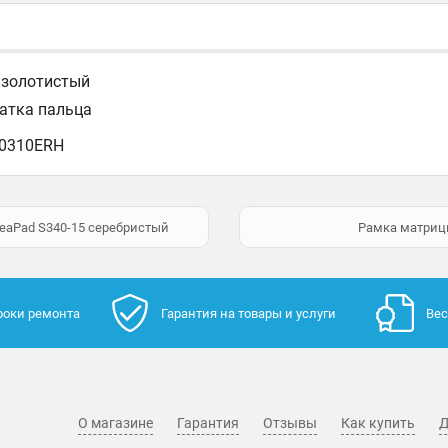
B золотистый
чатка пальца
00310ERH
IdeaPad S340-15 серебристый
Рамка матрицы
роки ремонта
Гарантия на товары и услуги
Вес
О магазине
Гарантия
Отзывы
Как купить
Д