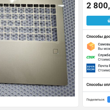
2 800
Способы до
Самовы
Вы мож
Служба
Стоимо
Почта 
Стоимо
Способы оп
Поделиться: