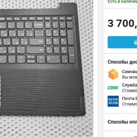
Есть в наличи
3 700
Способы до
Самовы
Вы мож
Служба
Стоимо
Почта 
Стоимо
Способы оп