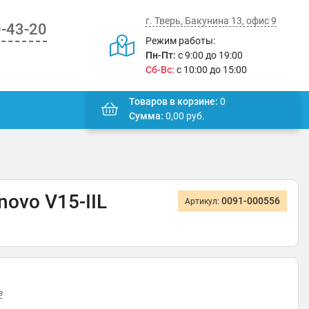
г. Тверь, Бакунина 13, офис 9
0-43-20
Режим работы:
Пн-Пт:
с 9:00 до 19:00
Сб-Вс:
с 10:00 до 15:00
Товаров в корзине:
0
Сумма:
0,00
руб.
novo V15-IIL
0091-000556
Артикул:
в