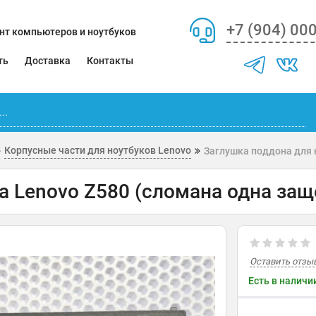
+7 (904) 00
нт компьютеров и ноутбуков
ть
Доставка
Контакты
Корпусные части для ноутбуков Lenovo
Заглушка поддона для 
а Lenovo Z580 (сломана одна защ
Оставить отзы
Есть в наличи