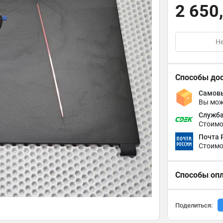
2 650
Не
Способы до
Самовы
Вы мож
Служба
Стоимо
Почта 
Стоимо
Способы оп
Поделиться: