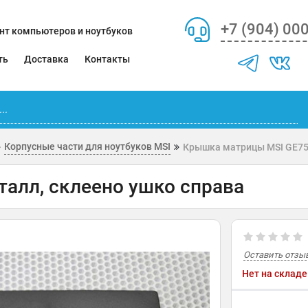
+7 (904) 00
нт компьютеров и ноутбуков
ть
Доставка
Контакты
Корпусные части для ноутбуков MSI
Крышка матрицы MSI GE75 
алл, склеено ушко справа
Оставить отзы
Нет на складе