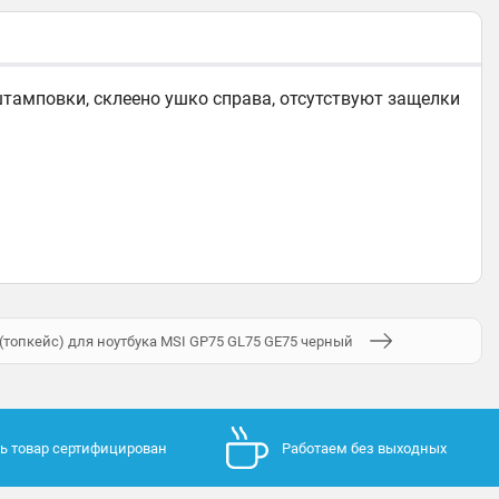
тамповки, склеено ушко справа, отсутствуют защелки
 (топкейс) для ноутбука MSI GP75 GL75 GE75 черный
ь товар сертифицирован
Работаем без выходных