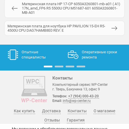
Материнская плата HP 17-CP 6050A3260801-mb-a01 ( A1)
17N_amd_FP6 R5 5500U CPU M51687-601 6050A3260801-
MB-A01
Материнская плата для ноутбука HP PAVILION 15-EH R5-
4500U CPU DАG7НАМВ8E0 RЕV: E
Опытные
Оперативные сроки
специалисты
ремонта
Контакты
Компьютерный сервис WP-Center
г. Тверь, Бакунина 13, офис 9
Телефон:
+7 (904) 000-43-20
Email:
info@wp-center.ru
Как купить
Доставка
Контакты
О магазине
Отзывы
Гарантия
Мы получаем и обрабатываем персональные данные