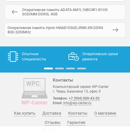
Оперативная память ADATA AM1L16BC4R1-B1HS
SODIMM DDR3L 4GB
Оперативная память Hynix HMA81GS6DJR8N-XN DDR4
8Gb 3200MHz
Опытные
Оперативные сроки
специалисты
ремонта
Контакты
Компьютерный сервис WP-Center
г. Тверь, Бакунина 13, офис 9
Телефон:
+7 (904) 000-43-20
Email:
info@wp-center.ru
Как купить
Доставка
Контакты
О магазине
Отзывы
Гарантия