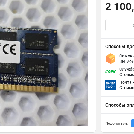
2 100
Не
Способы до
Самовы
Вы мож
Служба
Стоимо
Почта 
Стоимо
Способы оп
Поделиться: