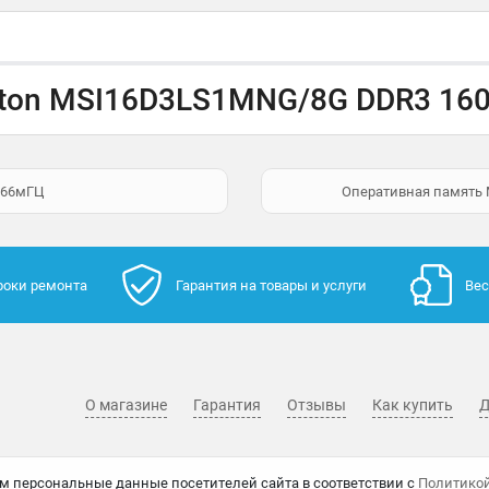
ston MSI16D3LS1MNG/8G DDR3 16
666мГЦ
Оперативная память
роки ремонта
Гарантия на товары и услуги
Вес
О магазине
Гарантия
Отзывы
Как купить
Д
м персональные данные посетителей сайта в соответствии с
Политико