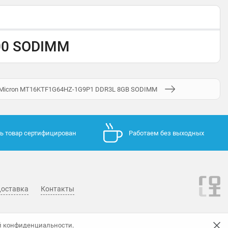
00 SODIMM
 Micron MT16KTF1G64HZ-1G9P1 DDR3L 8GB SODIMM
ь товар сертифицирован
Работаем без выходных
оставка
Контакты
й конфиденциальности
.