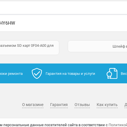
 0HY6HW
азъемом SD карт 0F04-A00 для
Шлейф в
роки ремонта
Гарантия на товары и услуги
Вес
О магазине
Гарантия
Отзывы
Как купить
Д
м персональные данные посетителей сайта в соответствии с
Политико