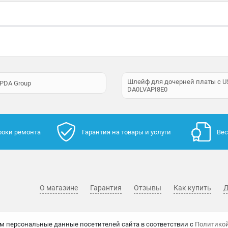
Шлейф для дочерней платы с USB 
PDA Group
DA0LVAPI8E0
роки ремонта
Гарантия на товары и услуги
Вес
О магазине
Гарантия
Отзывы
Как купить
Д
м персональные данные посетителей сайта в соответствии с
Политико