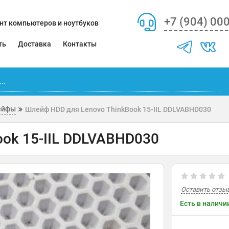
+7 (904) 00
нт компьютеров и ноутбуков
ть
Доставка
Контакты
ейфы
Шлейф HDD для Lenovo ThinkBook 15-IIL DDLVABHD030
ok 15-IIL DDLVABHD030
Оставить отзы
Есть в наличи