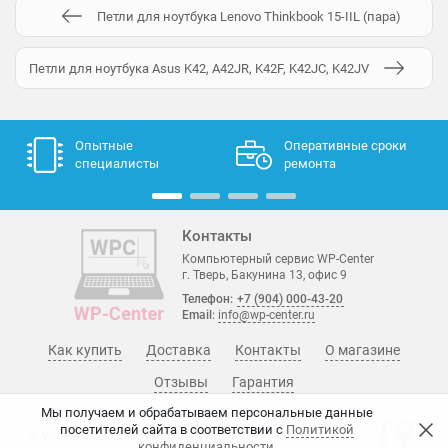
Петли для ноутбука Lenovo Thinkbook 15-IIL (пара)
Петли для ноутбука Asus K42, A42JR, K42F, K42JC, K42JV
Опытные
Оперативные сроки
специалисты
ремонта
Контакты
Компьютерный сервис WP-Center
г. Тверь, Бакунина 13, офис 9
Телефон:
+7 (904) 000-43-20
Email:
info@wp-center.ru
Как купить
Доставка
Контакты
О магазине
Отзывы
Гарантия
Мы получаем и обрабатываем персональные данные
посетителей сайта в соответствии с
Политикой
© WP-Center, 2015 - 2026
конфиденциальности
.