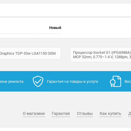
Новый
Процессор Socket G1 (rPGA988A) I
 Graphics TDP-53w LGA1150 OEM
MCP 32nm, 0.775–1.4 V, 1288pin,
роки ремонта
Гарантия на товары и услуги
Вес
О магазине
Гарантия
Отзывы
Как купить
Д