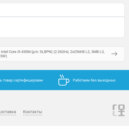
ntel Core i5-430M (p/n: SLBPN) (2.26GHz, 2x256KB L2, 3MB L3,
 35W)
ь товар сертифицирован
Работаем без выходных
оставка
Контакты