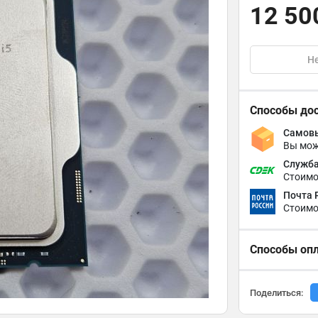
12 50
Не
Способы до
Самовы
Вы мож
Служба
Стоимо
Почта 
Стоимо
Способы оп
Поделиться: