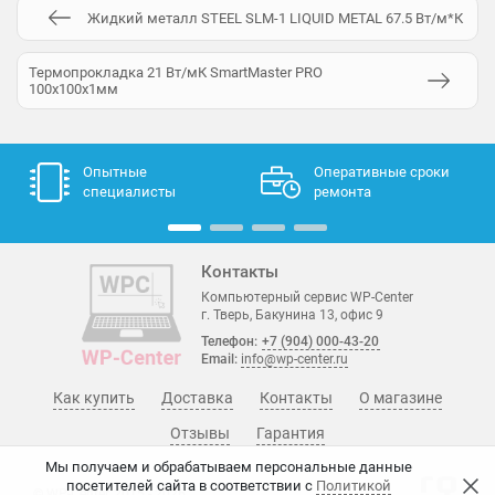
Жидкий металл STEEL SLM-1 LIQUID METAL 67.5 Вт/м*К
Термопрокладка 21 Вт/мК SmartMaster PRO
100x100x1мм
Опытные
Оперативные сроки
специалисты
ремонта
Контакты
Компьютерный сервис WP-Center
г. Тверь, Бакунина 13, офис 9
Телефон:
+7 (904) 000-43-20
Email:
info@wp-center.ru
Как купить
Доставка
Контакты
О магазине
Отзывы
Гарантия
Мы получаем и обрабатываем персональные данные
посетителей сайта в соответствии с
Политикой
© WP-Center, 2015 - 2026