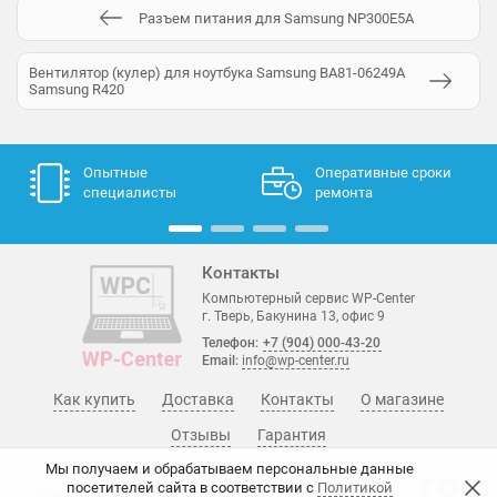
Разъем питания для Samsung NP300E5A
Вентилятор (кулер) для ноутбука Samsung BA81-06249A
Samsung R420
Опытные
Оперативные сроки
специалисты
ремонта
Контакты
Компьютерный сервис WP-Center
г. Тверь, Бакунина 13, офис 9
Телефон:
+7 (904) 000-43-20
Email:
info@wp-center.ru
Как купить
Доставка
Контакты
О магазине
Отзывы
Гарантия
Мы получаем и обрабатываем персональные данные
посетителей сайта в соответствии с
Политикой
© WP-Center, 2015 - 2026