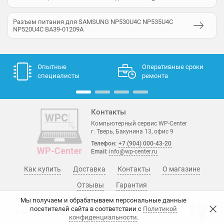
Разъем питания для SAMSUNG NP530U4C NP535U4C
NP520U4C BA39-01209A
Опытные
Оперативные сроки
специалисты
ремонта
Контакты
Компьютерный сервис WP-Center
г. Тверь, Бакунина 13, офис 9
Телефон:
+7 (904) 000-43-20
Email:
info@wp-center.ru
Как купить
Доставка
Контакты
О магазине
Отзывы
Гарантия
Мы получаем и обрабатываем персональные данные
посетителей сайта в соответствии с
Политикой
© WP-Center, 2015 - 2026
конфиденциальности
.