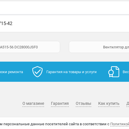
715-42
 A515-56 DC28000JSF0
Вентилятор для
роки ремонта
Гарантия на товары и услуги
Вес
О магазине
Гарантия
Отзывы
Как купить
Д
м персональные данные посетителей сайта в соответствии с
Политико
© WP-Center, 2015 - 2026