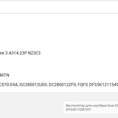
ire 3 A314-23P N23C3
51MTN
C070-S9A, DC280012US0, DC280012ZF0, FQFS DFS5K12115491
Вентилятор для ноутбука Acer EX
DFS541105FC0T