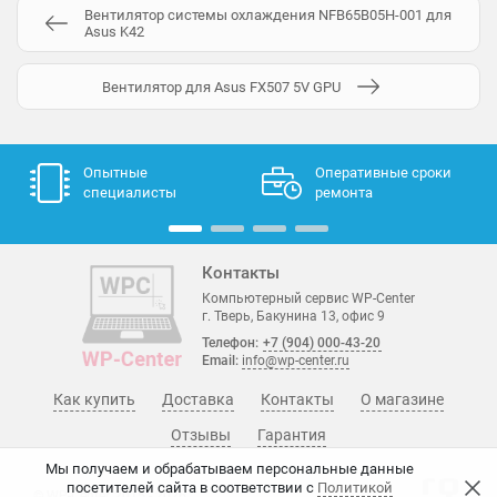
Вентилятор системы охлаждения NFB65B05H-001 для
Asus K42
Вентилятор для Asus FX507 5V GPU
Опытные
Оперативные сроки
специалисты
ремонта
Контакты
Компьютерный сервис WP-Center
г. Тверь, Бакунина 13, офис 9
Телефон:
+7 (904) 000-43-20
Email:
info@wp-center.ru
Как купить
Доставка
Контакты
О магазине
Отзывы
Гарантия
Мы получаем и обрабатываем персональные данные
посетителей сайта в соответствии с
Политикой
© WP-Center, 2015 - 2026