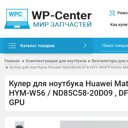
Ремо
Как купи
Каталог товаров
Главная
Комплектующие для ноутбуков
Вентиляторы для 
Кулер для ноутбука Huawei MateBook D16 HVY-WAP9 Honor M
Кулер для ноутбука Huawei Ma
HYM-W56 / ND85C58-20D09 , D
GPU