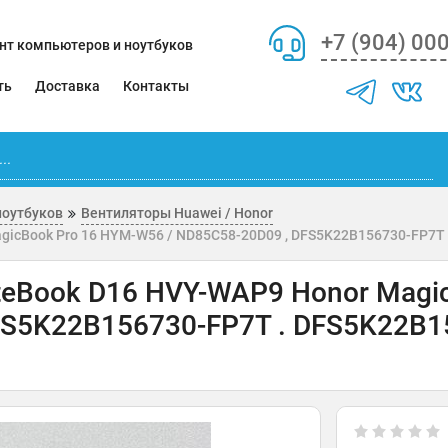
+7 (904) 00
нт компьютеров и ноутбуков
ть
Доставка
Контакты
ноутбуков
Вентиляторы Huawei / Honor
agicBook Pro 16 HYM-W56 / ND85C58-20D09 , DFS5K22B156730-FP7T
teBook D16 HVY-WAP9 Honor Magic
FS5K22B156730-FP7T . DFS5K22B