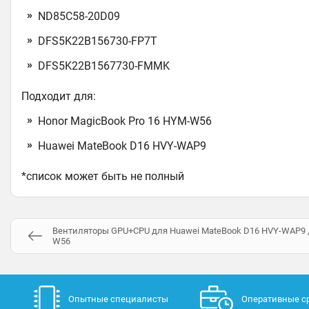
ND85C58-20D09
DFS5K22B156730-FP7T
DFS5K22B1567730-FMMK
Подходит для:
Honor MagicBook Pro 16 HYM-W56
Huawei MateBook D16 HVY-WAP9
*список может быть не полный
Вентиляторы GPU+CPU для Huawei MateBook D16 HVY-WAP9 , 
W56
Опытные специалисты
Оперативные с