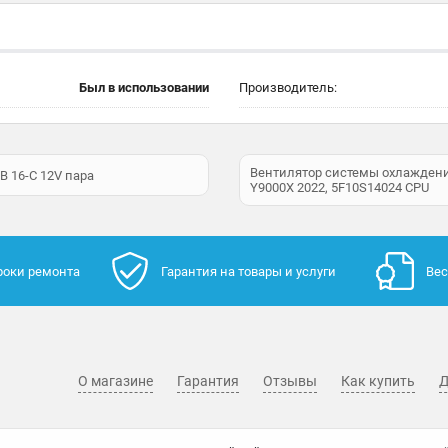
Был в использовании
Производитель:
Вентилятор системы охлаждения
 16-C 12V пара
Y9000X 2022, 5F10S14024 CPU
роки ремонта
Гарантия на товары и услуги
Вес
О магазине
Гарантия
Отзывы
Как купить
Д