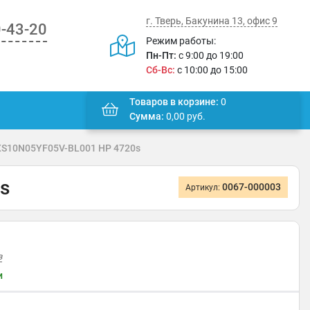
г. Тверь, Бакунина 13, офис 9
0-43-20
Режим работы:
Пн-Пт:
с 9:00 до 19:00
Сб-Вс:
с 10:00 до 15:00
Товаров в корзине:
0
Сумма:
0,00
руб.
XS10N05YF05V-BL001 HP 4720s
s
0067-000003
Артикул:
в
и