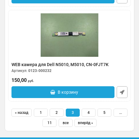
WEB камера для Dell N5010, M5010, CN-0FJT7K
Артикул:
0123-000232
150,00
руб.
В корзину
« назад
1
2
3
4
5
...
11
все
вперёд »