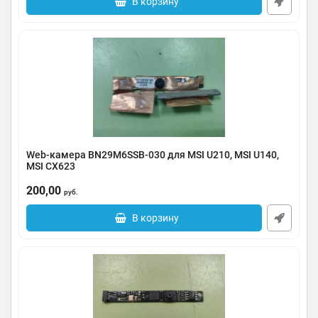
В корзину
Web-камера BN29M6SSB-030 для MSI U210, MSI U140,
MSI CX623
Артикул:
0123-000259
200,00
руб.
В корзину