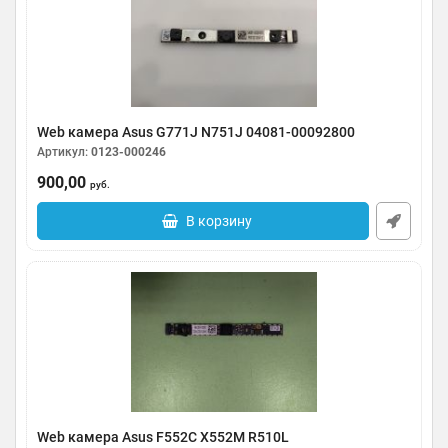
Web камера Asus G771J N751J 04081-00092800
Артикул:
0123-000246
900,00
руб.
В корзину
Web камера Asus F552С X552M R510L