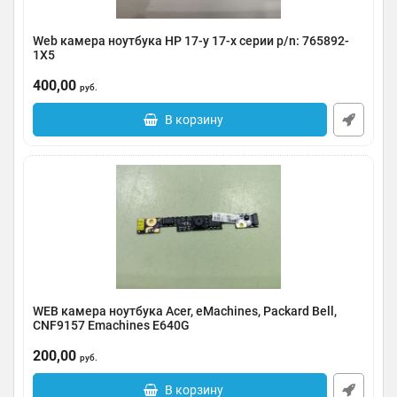
Web камера ноутбука HP 17-y 17-x серии p/n: 765892-
1X5
Артикул:
0123-000234
400,00
руб.
В корзину
WEB камера ноутбука Acer, eMachines, Packard Bell,
CNF9157 Emachines E640G
Артикул:
0123-000233
200,00
руб.
В корзину