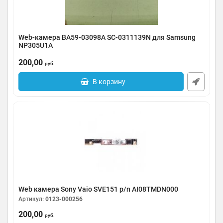
Web-камера BA59-03098A SC-0311139N для Samsung
NP305U1A
Артикул:
0123-000258
200,00
руб.
В корзину
Web камера Sony Vaio SVE151 p/n AI08TMDN000
Артикул:
0123-000256
200,00
руб.