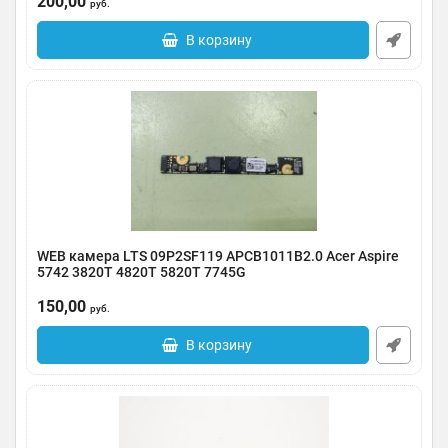
200,00
руб.
В корзину
WEB камера LTS 09P2SF119 APCB1011B2.0 Acer Aspire
5742 3820T 4820T 5820T 7745G
Артикул:
0123-000250
150,00
руб.
В корзину