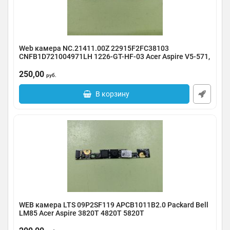
Web камера NC.21411.00Z 22915F2FC38103
CNFB1D721004971LH 1226-GT-HF-03 Acer Aspire V5-571,
725
250,00
Артикул:
0123-000252
руб.
В корзину
WEB камера LTS 09P2SF119 APCB1011B2.0 Packard Bell
LM85 Acer Aspire 3820T 4820T 5820T
Артикул:
0123-000251