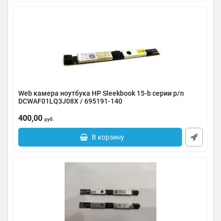
Web камера ноутбука HP Sleekbook 15-b серии p/n
DCWAF01LQ3J08X / 695191-140
Артикул:
0123-000235
400,00
руб.
В корзину