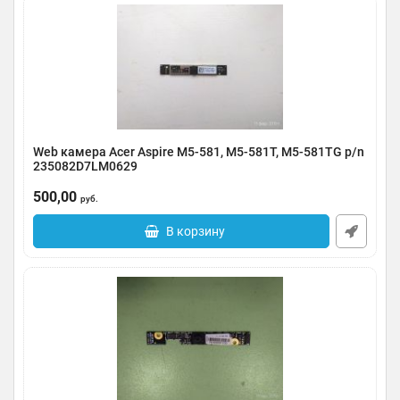
Web камера Acer Aspire M5-581, M5-581T, M5-581TG p/n
235082D7LM0629
Артикул:
0123-000240
500,00
руб.
В корзину