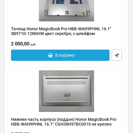
Тачпад Honor MagicBook Pro HBB-WAH9PHNL 16.1"
SB971D-12N0HW цвет серебро, с шлейфом
Артикул:
0185-000014
2 000,00
руб.
В корзину
Нижняя часть корпуса (поддон) Honor MagicBook Pro
HBB-WAH9PHNL 16.1" CGH38H97BC0010 не крепко
держатся две защелки