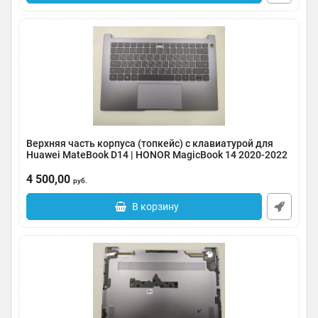
Верхняя часть корпуса (топкейс) с клавиатурой для
Huawei MateBook D14 | HONOR MagicBook 14 2020-2022
года
4 500,00
Артикул:
0096-000459
руб.
В корзину