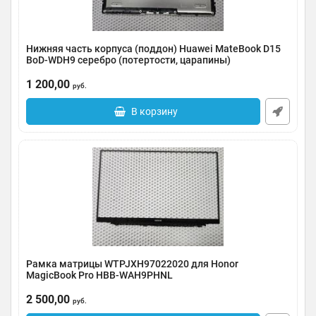
Нижняя часть корпуса (поддон) Huawei MateBook D15
BoD-WDH9 серебро (потертости, царапины)
Артикул:
0185-000061
1 200,00
руб.
В корзину
Рамка матрицы WTPJXH97022020 для Honor
MagicBook Pro HBB-WAH9PHNL
Артикул:
0185-000060
2 500,00
руб.