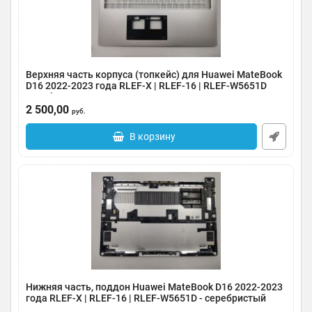
Верхняя часть корпуса (топкейс) для Huawei MateBook
D16 2022-2023 года RLEF-X | RLEF-16 | RLEF-W5651D
серебро
2 500,00
Артикул:
0185-000052
руб.
В корзину
Нижняя часть, поддон Huawei MateBook D16 2022-2023
года RLEF-X | RLEF-16 | RLEF-W5651D - серебристый