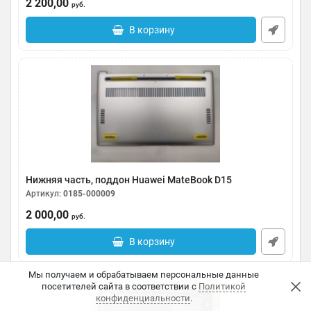
2 200,00
Артикул:
0185-000012
руб.
В корзину
Нижняя часть, поддон Huawei MateBook D15
Артикул:
0185-000009
2 000,00
руб.
В корзину
Мы получаем и обрабатываем персональные данные
посетителей сайта в соответствии с
Политикой
конфиденциальности
.