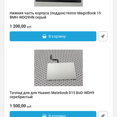
Нижняя часть корпуса (поддон) Honor MagicBook 15
BMH-WDQ9HN серый
Артикул:
0185-000065
1 200,00
руб.
В корзину
Тачпад для для Huawei Matebook D15 BoD-WDH9
серебристый
Артикул:
0185-000064
1 500,00
руб.
В корзину