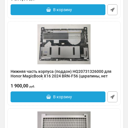
В корзину
Нижняя часть корпуса (поддон) HQ20731326000 для
Honor MagicBook X16 2024 BRN-F56 (царапины, нет
одной резиновой ножки)
1 900,00
Артикул:
0185-000054
руб.
В корзину