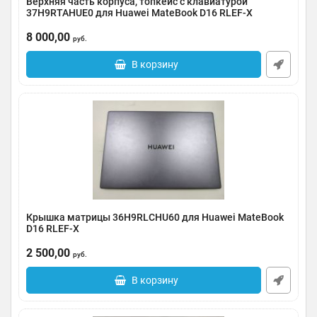
Верхняя часть корпуса, топкейс с клавиатурой
37H9RTAHUE0 для Huawei MateBook D16 RLEF-X
Артикул:
0185-000038
8 000,00
руб.
В корзину
Крышка матрицы 36H9RLCHU60 для Huawei MateBook
D16 RLEF-X
Артикул:
0185-000037
2 500,00
руб.
В корзину