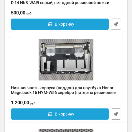
D 14 NbB-WAI9 серый, нет одной резиновой ножки
Артикул:
0185-000081
500,00
руб.
В корзину
Нижняя часть корпуса (поддон) для ноутбука Honor
Magicbook 16 HYM-W56 серебро (потерты резиновые
ножки)
1 200,00
Артикул:
0185-000080
руб.
В корзину