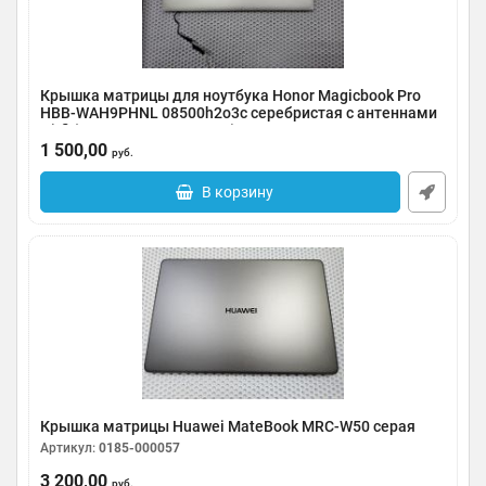
Крышка матрицы для ноутбука Honor Magicbook Pro
HBB-WAH9PHNL 08500h2o3c серебристая с антеннами
wi-fi (сколы на углах внизу)
1 500,00
Артикул:
0185-000058
руб.
В корзину
Крышка матрицы Huawei MateBook MRC-W50 серая
Артикул:
0185-000057
3 200,00
руб.