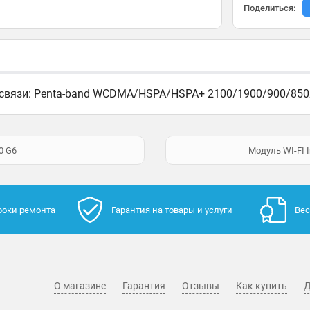
Поделиться:
 связи: Penta-band WCDMA/HSPA/HSPA+ 2100/1900/900/850/
0 G6
Модуль WI-FI I
роки ремонта
Гарантия на товары и услуги
Вес
О магазине
Гарантия
Отзывы
Как купить
Д