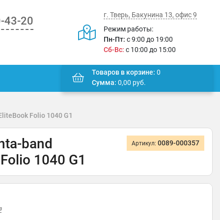
г. Тверь, Бакунина 13, офис 9
0-43-20
Режим работы:
Пн-Пт:
с 9:00 до 19:00
Сб-Вс:
с 10:00 до 15:00
Товаров в корзине:
0
Сумма:
0,00
руб.
iteBook Folio 1040 G1
nta-band
0089-000357
Артикул:
olio 1040 G1
в